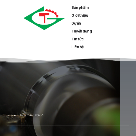
Sản phẩm
Giới thiệu
Dự án
Tuyển dụng
Tin tức
Liên hệ
Home
»
HẦM LÀM NGUỘI