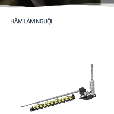
HẦM LÀM NGUỘI