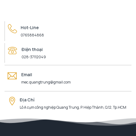
Hot-Line
0765884868
Điện thoại
028-37112049
Email
mec.quangtrung@gmail.com
Địa Chỉ
Lô A cụm công nghiệp Quang Trung, P. Hiệp Thành, Q.12, Tp.HCM