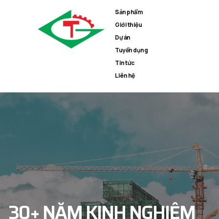
Sản phẩm
Giới thiệu
Dự án
Tuyển dụng
Tin tức
Liên hệ
30+ NĂM KINH NGHIỆM