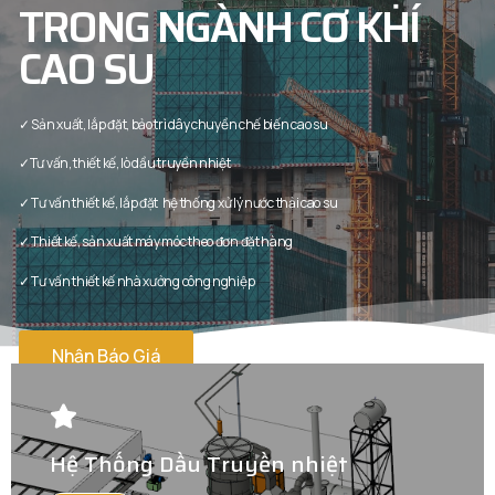
TRONG NGÀNH CƠ KHÍ
CAO SU
✓ Sản xuất, lắp đặt, bảo trì dây chuyền chế biến cao su
✓Tư vấn, thiết kế, lò dầu truyền nhiệt
✓ Tư vấn thiết kế, lắp đặt hệ thống xử lý nước thải cao su
✓ Thiết kế, sản xuất máy móc theo đơn đặt hàng
✓ Tư vấn thiết kế nhà xưởng công nghiệp
Nhận Báo Giá
Hệ Thống Dầu Truyền nhiệt