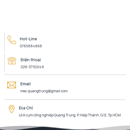
Hot-Line
0765884868
Điện thoại
028-37112049
Email
mec.quangtrung@gmail.com
Địa Chỉ
Lô A cụm công nghiệp Quang Trung, P. Hiệp Thành, Q.12, Tp.HCM