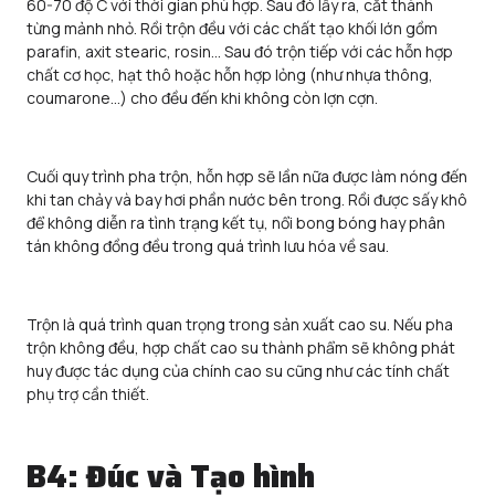
60-70 độ C với thời gian phù hợp. Sau đó lấy ra, cắt thành
từng mảnh nhỏ. Rồi trộn đều với các chất tạo khối lớn gồm
parafin, axit stearic, rosin… Sau đó trộn tiếp với các hỗn hợp
chất cơ học, hạt thô hoặc hỗn hợp lỏng (như nhựa thông,
coumarone…) cho đều đến khi không còn lợn cợn.
Cuối quy trình pha trộn, hỗn hợp sẽ lần nữa được làm nóng đến
khi tan chảy và bay hơi phần nước bên trong. Rồi được sấy khô
để không diễn ra tình trạng kết tụ, nổi bong bóng hay phân
tán không đồng đều trong quá trình lưu hóa về sau.
Trộn là quá trình quan trọng trong sản xuất cao su. Nếu pha
trộn không đều, hợp chất cao su thành phẩm sẽ không phát
huy được tác dụng của chính cao su cũng như các tính chất
phụ trợ cần thiết.
B4: Đúc và Tạo hình