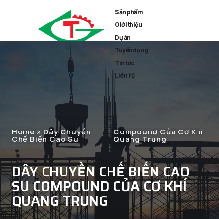
Sản phẩm
Giới thiệu
Dự án
Tuyển dụng
Tin tức
Liên hệ
Home
»
Dây Chuyền
Compound Của Cơ Khí
Chế Biến Cao Su
Quang Trung
DÂY CHUYỀN CHẾ BIẾN CAO
SU COMPOUND CỦA CƠ KHÍ
QUANG TRUNG