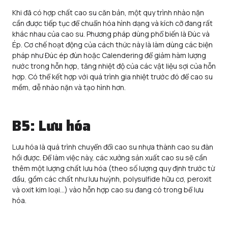
Khi đã có hợp chất cao su căn bản, một quy trình nhào nặn
cần được tiếp tục để chuẩn hóa hình dạng và kích cỡ đang rất
khác nhau của cao su. Phương pháp dùng phổ biến là Đúc và
Ép. Cơ chế hoạt động của cách thức này là làm dùng các biện
pháp như Đúc ép đùn hoặc Calendering để giảm hàm lượng
nước trong hỗn hợp, tăng nhiệt độ của các vật liệu sợi của hỗn
hợp. Có thể kết hợp với quá trình gia nhiệt trước đó để cao su
mềm, dễ nhào nặn và tạo hình hơn.
B5: Lưu hóa
Lưu hóa là quá trình chuyển đổi cao su nhựa thành cao su đàn
hồi được. Để làm việc này, các xưởng sản xuất cao su sẽ cần
thêm một lượng chất lưu hóa (theo số lượng quy định trước từ
đầu, gồm các chất như lưu huỳnh, polysulfide hữu cơ, peroxit
và oxit kim loại…) vào hỗn hợp cao su đang có trong bể lưu
hóa.