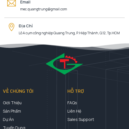
Email
mec.quangtrung@gmail.com
Địa Chỉ
Lô A cụm công nghiệp Quang Trung, P. Hiệp Thành, Q.12, Tp.HCM
VỀ CHÚNG TÔI
HỖ TRỢ
Giới Thiệu
FAQs
Sản Phẩm
Liên Hệ
Dự Án
Sales Support
Tuyển Dụng