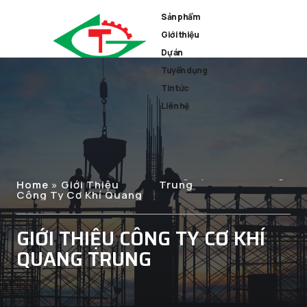
Sản phẩm
Giới thiệu
Dự án
Tuyển dụng
Tin tức
Liên hệ
Home
»
Giới Thiệu
Trung
Công Ty Cơ Khí Quang
GIỚI THIỆU CÔNG TY CƠ KHÍ
QUANG TRUNG