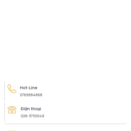
Hot-Line
0765884868
Điện thoại
028-37112049