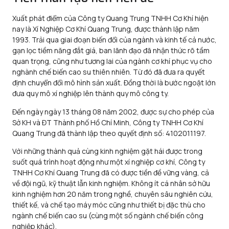
Xuất phát điểm của Công ty Quang Trung TNHH Cơ Khí hiện
nay là Xí Nghiệp Cơ Khí Quang Trung, được thành lập năm
1993. Trải qua giai đoạn biến đổi của ngành và kinh tế cả nước,
gạn lọc tiềm năng đắt giá, ban lãnh đạo đã nhận thức rõ tầm
quan trọng, cũng như tương lai của ngành cơ khí phục vụ cho
nghành chế biến cao su thiên nhiên. Từ đó đã đưa ra quyết
định chuyển đổi mô hình sản xuất. Đồng thời là bước ngoặt lớn
đưa quy mô xí nghiệp lên thành quy mô công ty.
Đến ngày ngày 13 tháng 08 năm 2002, được sự cho phép của
Sở KH và ĐT Thành phố Hồ Chí Minh, Công ty TNHH Cơ Khí
Quang Trung đã thành lập theo quyết định số: 4102011197.
Với những thành quả cùng kinh nghiệm gặt hái được trong
suốt quá trình hoạt động như một xí nghiệp cơ khí, Công ty
TNHH Cơ Khí Quang Trung đã có được tiền đề vững vàng, cả
về đội ngũ, kỹ thuật lẫn kinh nghiệm. Không ít cá nhân sở hữu
kinh nghiệm hơn 20 năm trong nghề, chuyên sâu nghiên cứu,
thiết kế, và chế tạo máy móc cũng như thiết bị đặc thù cho
ngành chế biến cao su (cùng một số ngành chế biến công
nghiệp khác).