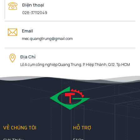
Điện thoại
028-37112049
Email
mec.quangtrung@gmail.com
Địa Chỉ
Lô A cụm công nghiệp Quang Trung, P. Hiệp Thành, Q.12, Tp.HCM
VỀ CHÚNG TÔI
HỖ TRỢ