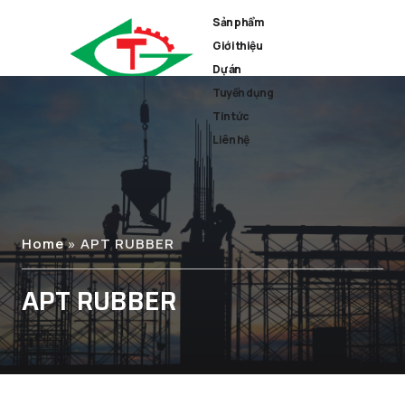
Sản phẩm
Giới thiệu
Dự án
Tuyển dụng
Tin tức
Liên hệ
Home
»
APT RUBBER
APT RUBBER