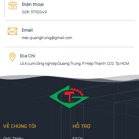
Điện thoại
028-37112049
Email
mec.quangtrung@gmail.com
Địa Chỉ
Lô A cụm công nghiệp Quang Trung, P. Hiệp Thành, Q.12, Tp.HCM
VỀ CHÚNG TÔI
HỖ TRỢ
Giới Thiệu
FAQs