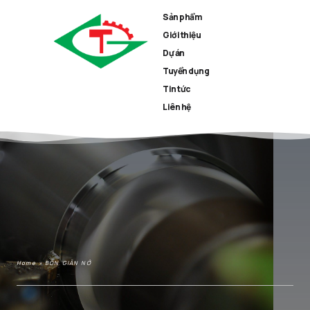
Sản phẩm
Giới thiệu
Dự án
Tuyển dụng
Tin tức
Liên hệ
Home
»
BỒN GIÃN NỞ