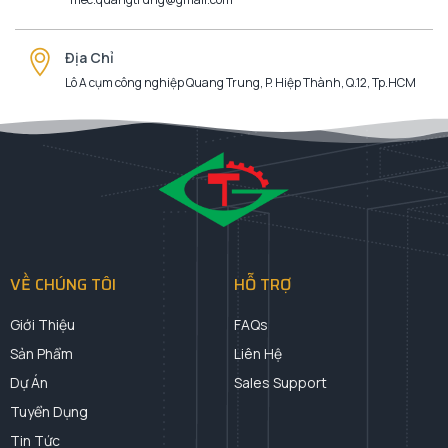
Địa Chỉ
Lô A cụm công nghiệp Quang Trung, P. Hiệp Thành, Q.12, Tp.HCM
VỀ CHÚNG TÔI
HỖ TRỢ
Giới Thiệu
FAQs
Sản Phẩm
Liên Hệ
Dự Án
Sales Support
Tuyển Dụng
Tin Tức