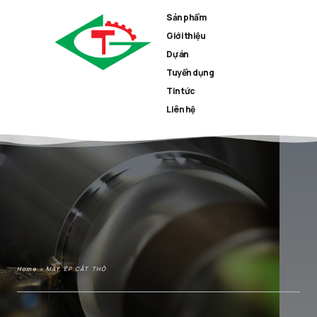
Sản phẩm
Giới thiệu
Dự án
Tuyển dụng
Tin tức
Liên hệ
Home
»
MÁY ÉP CẮT THÔ