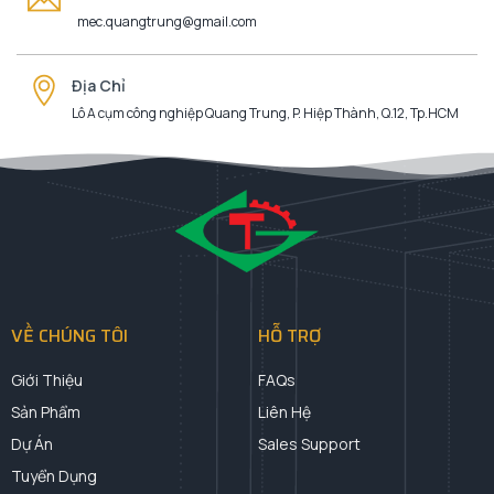
mec.quangtrung@gmail.com
Địa Chỉ
Lô A cụm công nghiệp Quang Trung, P. Hiệp Thành, Q.12, Tp.HCM
VỀ CHÚNG TÔI
HỖ TRỢ
Giới Thiệu
FAQs
Sản Phẩm
Liên Hệ
Dự Án
Sales Support
Tuyển Dụng