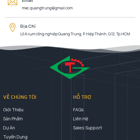
Email
mec.quangtrung@gmail.com
Địa Chỉ
Lô A cụm công nghiệp Quang Trung, P. Hiệp Thành, Q.12, Tp.HCM
VỀ CHÚNG TÔI
HỖ TRỢ
Giới Thiệu
FAQs
Sản Phẩm
Liên Hệ
Dự Án
Sales Support
Tuyển Dụng