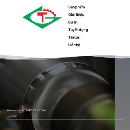
Sản phẩm
Giới thiệu
Dự án
Tuyển dụng
Tin tức
Liên hệ
Home
»
MÁY CẮT BÀNH MỦ