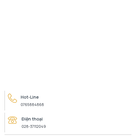
Hot-Line
0765884868
Điện thoại
028-37112049