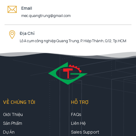
Email
mec.quangtrung@gmail.com
Địa Chỉ
Lô A cụm công nghiệp Quang Trung, P. Hiệp Thành, Q.12, Tp.HCM
VỀ CHÚNG TÔI
HỖ TRỢ
Giới Thiệu
FAQs
Sản Phẩm
Liên Hệ
Dự Án
Sales Support