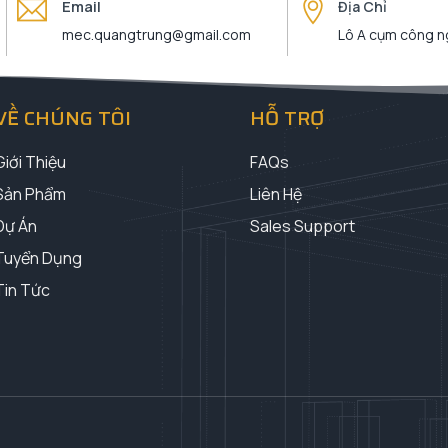
Email
Địa Chỉ
mec.quangtrung@gmail.com
Lô A cụm công ng
VỀ CHÚNG TÔI
HỖ TRỢ
Giới Thiệu
FAQs
Sản Phẩm
Liên Hệ
Dự Án
Sales Support
Tuyển Dụng
Tin Tức