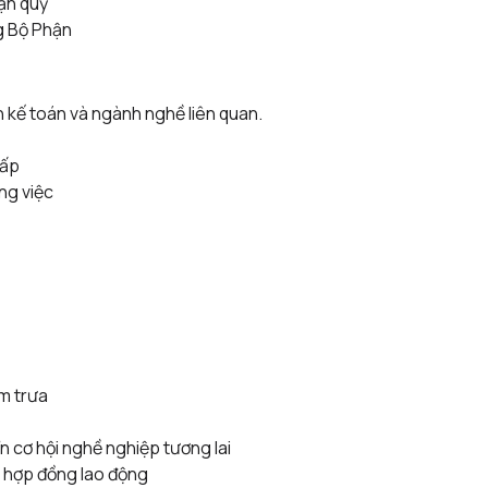
hận quỹ
g Bộ Phận
 kế toán và ngành nghề liên quan.
cấp
ng việc
ơm trưa
 cơ hội nghề nghiệp tương lai
kí hợp đồng lao động