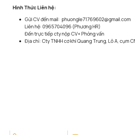
Hình Thức Liên hệ:
Gửi CV đến mail: phuongle71769602@gmail.com
Liên hệ: 0965704096 (Phương HR)
Đến trực tiếp cty nộp CV+ Phỏng vấn
Địa chỉ: Cty TNHH cơ khí Quang Trung, Lô A, cụm C