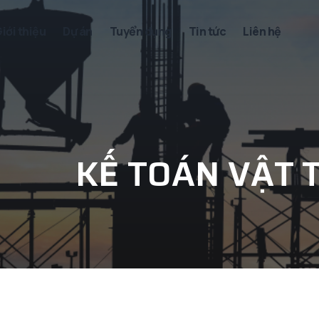
iới thiệu
Dự án
Tuyển dụng
Tin tức
Liên hệ
KẾ TOÁN VẬT 