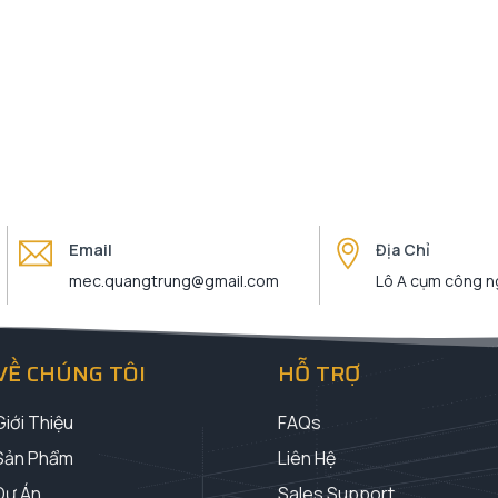
Email
Địa Chỉ
mec.quangtrung@gmail.com
Lô A cụm công ng
VỀ CHÚNG TÔI
HỖ TRỢ
Giới Thiệu
FAQs
Sản Phẩm
Liên Hệ
Dự Án
Sales Support