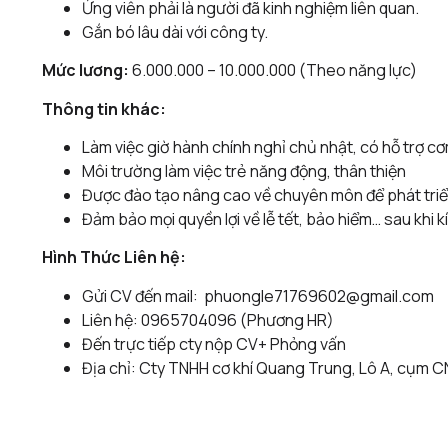
Ứng viên phải là người đã kinh nghiệm liên quan.
Gắn bó lâu dài với công ty.
Mức lương:
6.000.000 – 10.000.000 (Theo năng lực)
Thông tin khác:
Làm việc giờ hành chính nghỉ chủ nhật, có hỗ trợ cơ
Môi trường làm việc trẻ năng động, thân thiện
Được đào tạo nâng cao về chuyên môn để phát triển
Đảm bảo mọi quyền lợi về lễ tết, bảo hiểm… sau khi 
Hình Thức Liên hệ:
Gửi CV đến mail:
phuongle71769602@gmail.com
Liên hệ: 0965704096 (Phương HR)
Đến trực tiếp cty nộp CV+ Phỏng vấn
Địa chỉ: Cty TNHH cơ khí Quang Trung, Lô A, cụm C