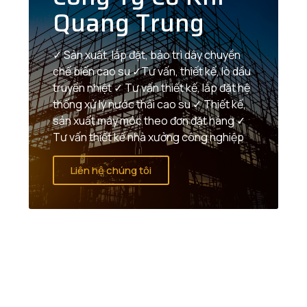
Quang Trung
✓ Sản xuất, lắp đặt, bảo trì dây chuyền
chế biến cao su ✓Tư vấn, thiết kế, lò dầu
truyền nhiệt ✓ Tư vấn thiết kế, lắp đặt hệ
thống xử lý nước thải cao su ✓ Thiết kế,
sản xuất máy móc theo đơn đặt hàng ✓
Tư vấn thiết kế nhà xưởng công nghiệp
Liên hệ chúng tôi