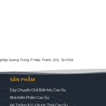
hiệp Quang Trung, P. Hiệp Thành, Q.12, Tp.HCM
SẢN PHẨM
Dây Chuyền Chế Biến Mủ Cao Su
Nhà Kiểm Phẩm Cao Su
Hệ Thống Xử Lý Nước Thải Cao Su