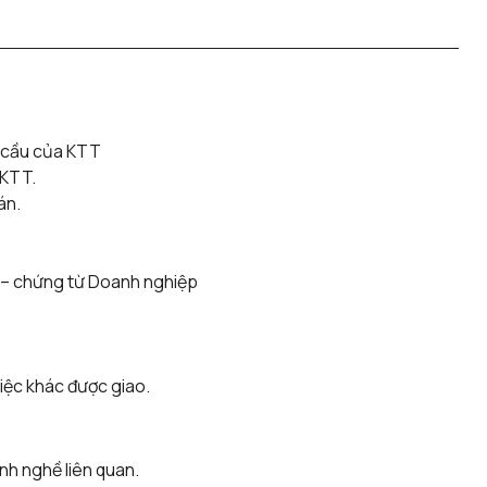
u cầu của KTT
 KTT.
án.
n – chứng từ Doanh nghiệp
iệc khác được giao.
nh nghề liên quan.