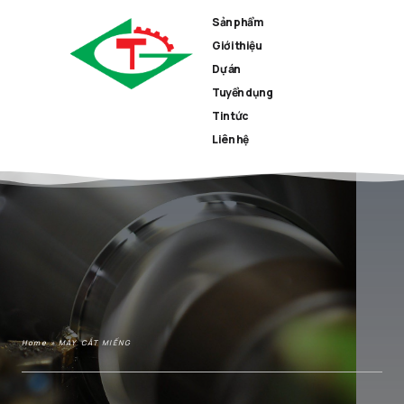
Sản phẩm
Giới thiệu
Dự án
Tuyển dụng
Tin tức
Liên hệ
Home
»
MÁY CẮT MIẾNG