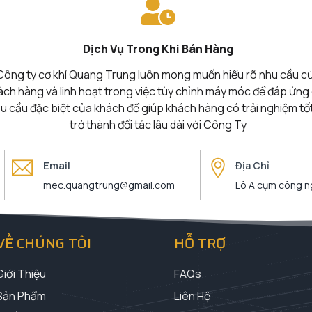
Dịch Vụ Trong Khi Bán Hàng
Công ty cơ khí Quang Trung luôn mong muốn hiểu rõ nhu cầu c
ách hàng và linh hoạt trong việc tùy chỉnh máy móc để đáp ứng
u cầu đặc biệt của khách để giúp khách hàng có trải nghiệm tố
trở thành đối tác lâu dài với Công Ty
Email
Địa Chỉ
mec.quangtrung@gmail.com
Lô A cụm công ng
VỀ CHÚNG TÔI
HỖ TRỢ
Giới Thiệu
FAQs
Sản Phẩm
Liên Hệ