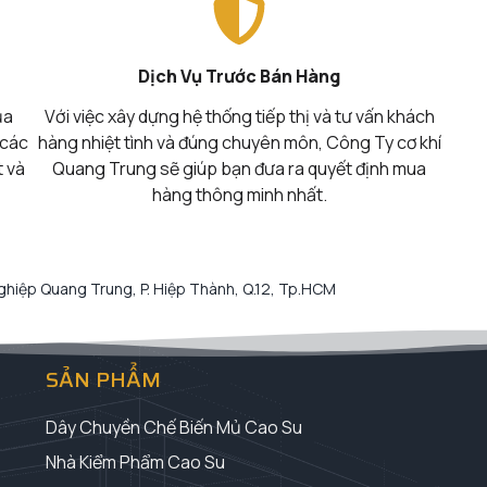
Dịch Vụ Trước Bán Hàng
ủa
Với việc xây dựng hệ thống tiếp thị và tư vấn khách
 các
hàng nhiệt tình và đúng chuyên môn, Công Ty cơ khí
t và
Quang Trung sẽ giúp bạn đưa ra quyết định mua
hàng thông minh nhất.
hiệp Quang Trung, P. Hiệp Thành, Q.12, Tp.HCM
SẢN PHẨM
Dây Chuyền Chế Biến Mủ Cao Su
Nhà Kiểm Phẩm Cao Su