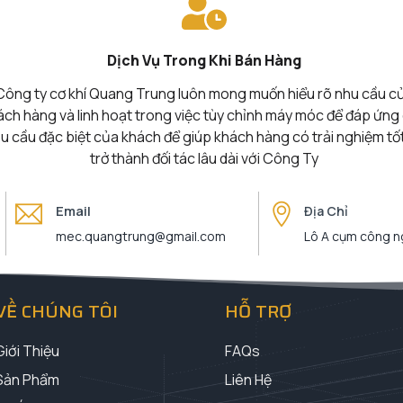
Dịch Vụ Trong Khi Bán Hàng
Công ty cơ khí Quang Trung luôn mong muốn hiểu rõ nhu cầu c
ách hàng và linh hoạt trong việc tùy chỉnh máy móc để đáp ứng
u cầu đặc biệt của khách để giúp khách hàng có trải nghiệm tố
trở thành đối tác lâu dài với Công Ty
Email
Địa Chỉ
mec.quangtrung@gmail.com
Lô A cụm công ng
VỀ CHÚNG TÔI
HỖ TRỢ
Giới Thiệu
FAQs
Sản Phẩm
Liên Hệ