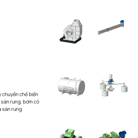
 chuyền chế biến
n sàn rung, bơm có
a sàn rung.