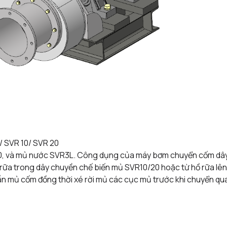
/ SVR 10/ SVR 20
20, và mủ nước SVR3L. Công dụng của máy bơm chuyển cốm dây
rữa trong dây chuyền chế biến mủ SVR10/20 hoặc từ hồ rữa lê
ẫn mủ cốm đồng thời xé rời mủ các cục mủ trước khi chuyển qu