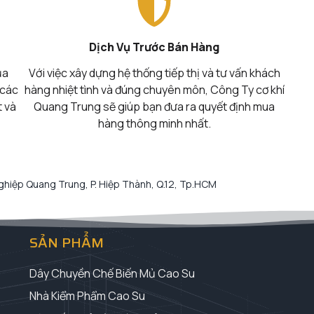
Dịch Vụ Trước Bán Hàng
ủa
Với việc xây dựng hệ thống tiếp thị và tư vấn khách
 các
hàng nhiệt tình và đúng chuyên môn, Công Ty cơ khí
t và
Quang Trung sẽ giúp bạn đưa ra quyết định mua
hàng thông minh nhất.
hiệp Quang Trung, P. Hiệp Thành, Q.12, Tp.HCM
SẢN PHẨM
Dây Chuyền Chế Biến Mủ Cao Su
Nhà Kiểm Phẩm Cao Su