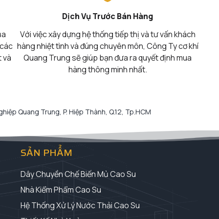
Dịch Vụ Trước Bán Hàng
ủa
Với việc xây dựng hệ thống tiếp thị và tư vấn khách
 các
hàng nhiệt tình và đúng chuyên môn, Công Ty cơ khí
t và
Quang Trung sẽ giúp bạn đưa ra quyết định mua
hàng thông minh nhất.
hiệp Quang Trung, P. Hiệp Thành, Q.12, Tp.HCM
SẢN PHẨM
Dây Chuyền Chế Biến Mủ Cao Su
Nhà Kiểm Phẩm Cao Su
Hệ Thống Xử Lý Nước Thải Cao Su