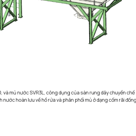
0, và mủ nước SVR3L, công dụng của sàn rung dây chuyền chế
h nước hoàn lưu về hồ rửa và phân phối mủ ở dạng cốm rãi đồn