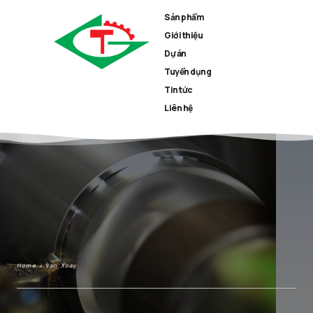
Sản phẩm
Giới thiệu
Dự án
Tuyển dụng
Tin tức
Liên hệ
Home
»
Van Xoay