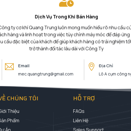
Dịch Vụ Trong Khi Bán Hàng
Công ty cơ khí Quang Trung luôn mong muốn hiểu rõ nhu cầu c
ách hàng và linh hoạt trong việc tùy chỉnh máy móc để đáp ứng
u cầu đặc biệt của khách để giúp khách hàng có trải nghiệm tố
trở thành đối tác lâu dài với Công Ty
Email
Địa Chỉ
mec.quangtrung@gmail.com
Lô A cụm công ng
VỀ CHÚNG TÔI
HỖ TRỢ
Giới Thiệu
FAQs
Sản Phẩm
Liên Hệ
Dự Án
Sales Support