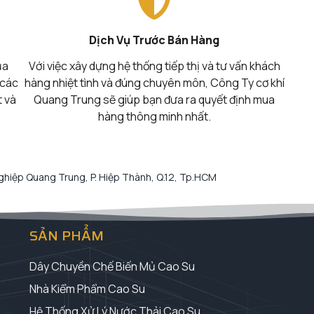
Dịch Vụ Trước Bán Hàng
ủa
Với việc xây dựng hệ thống tiếp thị và tư vấn khách
 các
hàng nhiệt tình và đúng chuyên môn, Công Ty cơ khí
t và
Quang Trung sẽ giúp bạn đưa ra quyết định mua
hàng thông minh nhất.
hiệp Quang Trung, P. Hiệp Thành, Q.12, Tp.HCM
SẢN PHẨM
Dây Chuyền Chế Biến Mủ Cao Su
Nhà Kiểm Phẩm Cao Su
Hệ Thống Xử Lý Nước Thải Cao Su