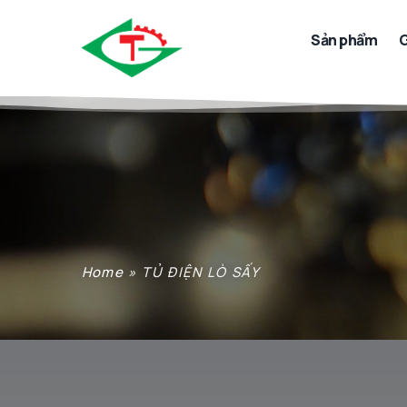
Sản phẩm
G
Home
»
TỦ ĐIỆN LÒ SẤY