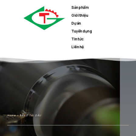
Sản phẩm
Giới thiệu
Dự án
Tuyển dụng
Tin tức
Liên hệ
Home
»
BĂNG TẢI GẦU