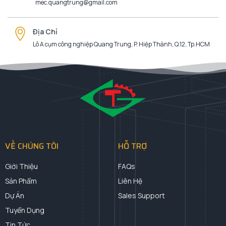
mec.quangtrung@gmail.com
Địa Chỉ
Lô A cụm công nghiệp Quang Trung, P. Hiệp Thành, Q.12, Tp.HCM
VỀ CHÚNG TÔI
HỖ TRỢ
Giới Thiệu
FAQs
Sản Phẩm
Liên Hệ
Dự Án
Sales Support
Tuyển Dụng
Tin Tức